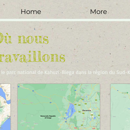
Home
More
Où nous
ravaillons
 le parc national de Kahuzi-Biega dans la région du Sud-