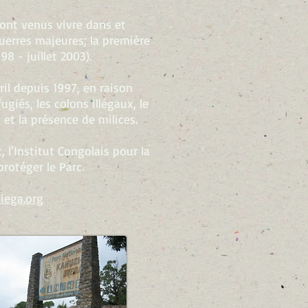
sont venus vivre dans et
uerres majeures; la première
 - juillet 2003).
ril depuis 1997, en raison
ugiés, les colons illégaux, le
 et la présence de milices.
 l'Institut Congolais pour la
protéger le Parc.
iega.org