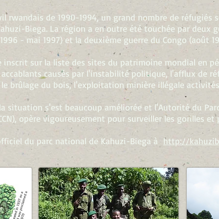
civil rwandais de 1990-1994, un grand nombre de réfugiés 
ahuzi-Biega. La région a en outre été touchée par deux g
996 - mai 1997) et la deuxième guerre du Congo (août 1998
 inscrit sur la liste des sites du patrimoine mondial en pé
cablants causés par l'instabilité politique, l'afflux de réf
e brûlage du bois, l'exploitation minière illégale activités
 situation s'est beaucoup améliorée et l'Autorité du Parc,
CN), opère vigoureusement pour surveiller les gorilles et 
officiel du parc national de Kahuzi-Biega à
http://kahuzib