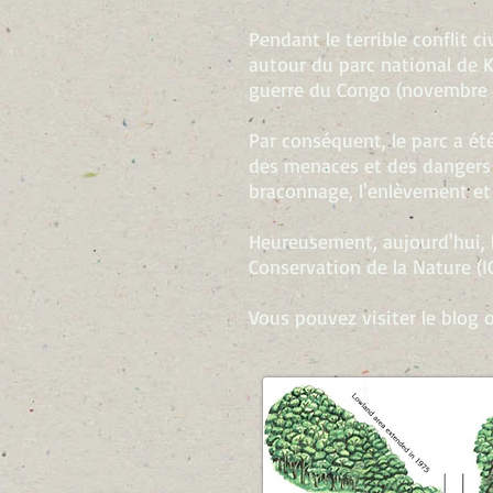
Pendant le terrible conflit 
autour du parc national de K
guerre du Congo (novembre 1
Par conséquent, le parc a été
des menaces et des dangers ac
braconnage, l'enlèvement et l
Heureusement, aujourd'hui, la
Conservation de la Nature (IC
Vous pouvez visiter le blog 