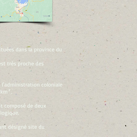
ituées dans la province du
est très proche des
, l'administration coloniale
 km².
est composé de deux
ologique.
ant désigné site du