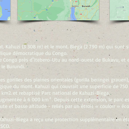
. Kahuzi (3 308 m) et le mont. Biega (2 790 m) qui sont s
ublique démocratique du Congo.
ve Congo près d'Itebero-Utu au nord-ouest de Bukavu, et 
 le Burundi.
es gorilles des plaines orientales (gorilla beringei graueri)
ogique du mont. Kahuzi qui couvrait une superficie de 750
0 km2. et rebaptisé Parc national de Kahuzi-Biega.
é augmentée à 6 000 km². Depuis cette extension, le parc 
ute et basse altitude - reliés par un étroit « couloir » éc
 Kahuzi-Biega a reçu une protection supplémentaire en ét
ESCO.